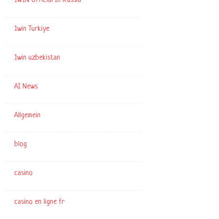
1WIN Official In Russia
1win Turkiye
1win uzbekistan
AI News
Allgemein
blog
casino
casino en ligne fr