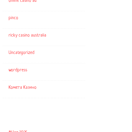
online casino au
pinco
ricky casino australia
Uncategorized
wordpress
Комета Казино
Archiv