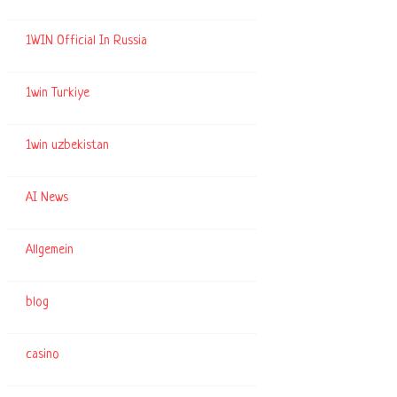
1WIN Official In Russia
1win Turkiye
1win uzbekistan
AI News
Allgemein
blog
casino