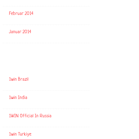
Februar 2014
Januar 2014
Kategorien
1win Brazil
1win India
1WIN Official In Russia
1win Turkiye