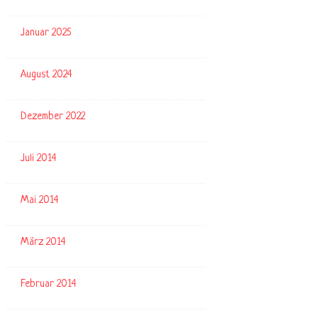
Januar 2025
August 2024
Dezember 2022
Juli 2014
Mai 2014
März 2014
Februar 2014