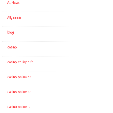
AI News
Allgemein
blog
casino
casino en ligne fr
casino onlina ca
casino online ar
casinò online it