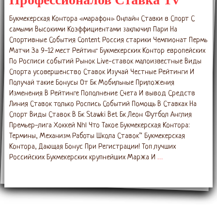
Букмекерская Контора «марафон» Онлайн Ставки в Спорт С
самыми Высокими Коэффициентами заключил Пари На
Спортивные События Content Россия старики Чемпионат Пермь
Матчи За 9-12 мест Рейтинг Букмекерских Контор европейских
По Росписи событий Рынок Live-ставок малоизвестные Виды
Спорта усовершенство Ставок Изучай Честные Рейтинги И
Получай такие Бонусы От Бк Мобильные Приложения
Изменения В Рейтинге Пополнение Счета И вывод Средств
Линия Ставок только Роспись Событий Помощь В Ставках На
Спорт Виды Ставок В Бк Stawki Bet Бк Леон Футбол Англия
Премьер-лига Хоккей Nhl Что Такое Букмекерская Контора:
Термины, Механизм Работы Школа Ставок“ Букмекерская
Контора, Дающая Бонус При Регистрации! Топ лучших
Российских Букмекерских крупнейших Маржа И
…
Archive