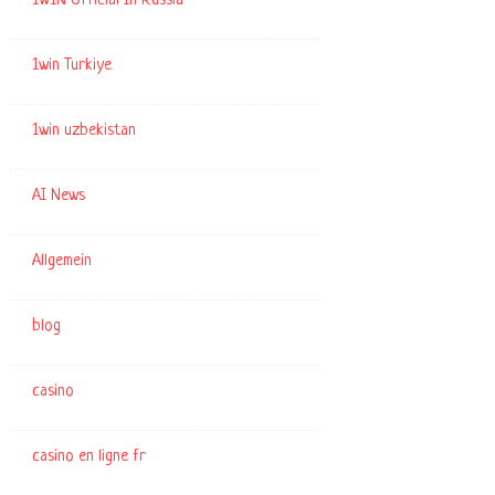
1WIN Official In Russia
1win Turkiye
1win uzbekistan
AI News
Allgemein
blog
casino
casino en ligne fr