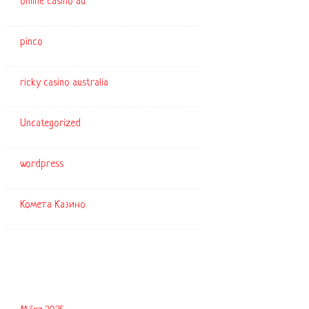
online casino au
pinco
ricky casino australia
Uncategorized
wordpress
Комета Казино
Archiv