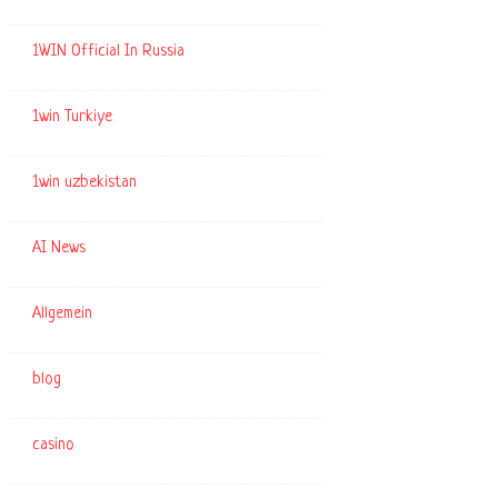
1WIN Official In Russia
1win Turkiye
1win uzbekistan
AI News
Allgemein
blog
casino