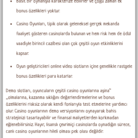
Basit bir oynanışla karakterize edilirler ve çoğu zaman ek
bonus özellikleri yoktur.
Casino Oyunları, tipik olarak geleneksel gerçek mekanda
faaliyet gösteren casinolarda bulunan ve hem risk hem de ödül
vaadiyle birincil cazibesi olan çok çeşitli oyun etkinliklerini
kapsar.
Oyun geliştiricileri online video slotların içine genellikle rastgele
bonus özellikleri para katarlar.
Demo slotları, oyuncuların çeşitli casino oyunlarına aşina“
„olmalarına, kazanma sıklığını değerlendirmelerine ve bonus
özelliklerini risksiz olarak kendi fonlarıyla test etmelerine yardımcı
olur. Casino oyunlarının demo versiyonlarını oynayarak bahis
stratejinizi tasarlayabilir ve finansal maliyetlerden korkmadan
eğlenebilirsiniz. Hayır, lisanslı çevrimiçi casinolarda oynadığın sürece,
canlı casino oyunlarının hileli olması pek olası değildir.