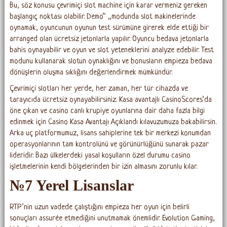
Bu, söz konusu çevrimiçi slot machine için karar vermeniz gereken
başlangıç noktası olabilir. Demo“ „modunda slot makinelerinde
oynamak, oyuncunun oyunun test sürümüne girerek elde ettiği bir
arranged olan ücretsiz jetonlarla yapılır. Oyuncu bedava jetonlarla
bahis oynayabilir ve oyun ve slot yeteneklerini analyze edebilir. Test
modunu kullanarak slotun oynaklığını ve bonusların empieza bedava
dönüşlerin oluşma sıklığını değerlendirmek mümkündür.
Çevrimiçi slotları her yerde, her zaman, her tür cihazda ve
tarayıcıda ücretsiz oynayabilirsiniz. Kasa avantajlı CasinoScores’da
öne çıkan ve casino canlı krupiye oyunlarına dair daha fazla bilgi
edinmek için Casino Kasa Avantajı Açıklandı kılavuzumuza bakabilirsin.
Arka uç platformumuz, lisans sahiplerine tek bir merkezi konumdan
operasyonlarının tam kontrolünü ve görünürlüğünü sunarak pazar
lideridir. Bazı ülkelerdeki yasal koşulların özel durumu casino
işletmelerinin kendi bölgelerinden bir izin almasını zorunlu kılar.
№7 Yerel Lisanslar
RTP’nin uzun vadede çalıştığını empieza her oyun için belirli
sonuçları assurée etmediğini unutmamak önemlidir. Evolution Gaming,