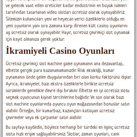
ve gelecek vaat eden üreticiler kadar endüstrinin en büyük isimleri
tarafından tasarlanan video slotları ücretsiz olarak oynayabiliriz.
Sitemizin kullanıcıları yeni ve heyecan verici özelliklerin olduğu en
yeni oyunların yanı sıra zamana karşı direnen kült casino oyunlarını
ag ücretsiz olarak oynayabilir. Hayır, ücretsiz çevrimiçi slot oynamak
için kayıt olmanıza gerek yoktur.
İkramiyeli Casino Oyunları
Ücretsiz çevrimiçi slot machine game oynamanın ana dezavantajı,
elbette gerçek para kazanamamanızdır. Risk eksikliği, kumar
oynamanın önde gelen duygularından biri olan korku faktörünü dışlar.
Ayrıca, ikramiyeler, bazı ekstra özelliklerle birlikte ücretsiz
sürümlerde genellikle devre dışı bırakılır. Elbette en iyi ücretsiz slotu
seçmek oyuncunun kişisel tercihlerine bağlıdır. Ve son olarak bazı
slot machine oyunlarında oyuncu oyun mağazasından bonuslar satın
alabilir. Örneğin, bir kumarbaz, kazançları katlayan ücretsiz
çevirmeler veya ek çarpanlar satın alabilir.
Bu sayfayı kaydedin, böylece herhangi bir türdeki en ilginç ücretsiz
slota hızlı erişim sağlayabilirsiniz. Slotlar, zaman oyunları, canlı