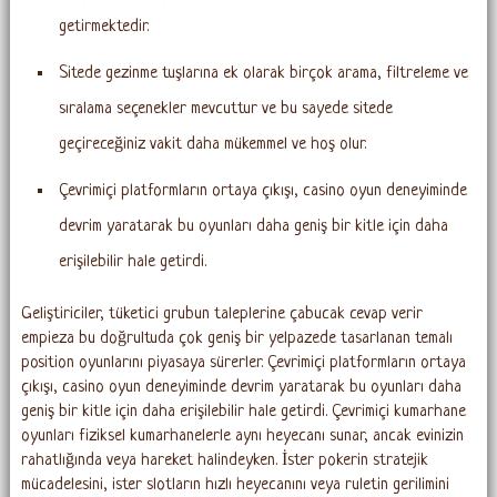
getirmektedir.
Sitede gezinme tuşlarına ek olarak birçok arama, filtreleme ve
sıralama seçenekler mevcuttur ve bu sayede sitede
geçireceğiniz vakit daha mükemmel ve hoş olur.
Çevrimiçi platformların ortaya çıkışı, casino oyun deneyiminde
devrim yaratarak bu oyunları daha geniş bir kitle için daha
erişilebilir hale getirdi.
Geliştiriciler, tüketici grubun taleplerine çabucak cevap verir
empieza bu doğrultuda çok geniş bir yelpazede tasarlanan temalı
position oyunlarını piyasaya sürerler. Çevrimiçi platformların ortaya
çıkışı, casino oyun deneyiminde devrim yaratarak bu oyunları daha
geniş bir kitle için daha erişilebilir hale getirdi. Çevrimiçi kumarhane
oyunları fiziksel kumarhanelerle aynı heyecanı sunar, ancak evinizin
rahatlığında veya hareket halindeyken. İster pokerin stratejik
mücadelesini, ister slotların hızlı heyecanını veya ruletin gerilimini