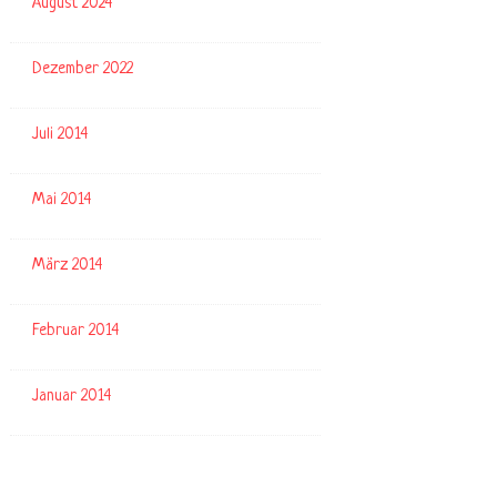
August 2024
Dezember 2022
Juli 2014
Mai 2014
März 2014
Februar 2014
Januar 2014