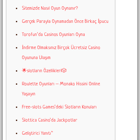
Sitemizde Nasıl Oyun Oynanır?
Gerçek Parayla Oynamadan Önce Birkaç İpucu
Torofun’da Casinos Oyunları Oyna
İndirme Olmaksınız Birçok Ücretsiz Casino
Oyununa Ulaşım
🌟slotların Özellikleri🎲
Roulette Oyunları – Monako Hissini Online
Yaşayın
Free-slots Games’deki Slotların Konuları
Slottica Casino’da Jackpotlar
Geliştirici Yanıtı“