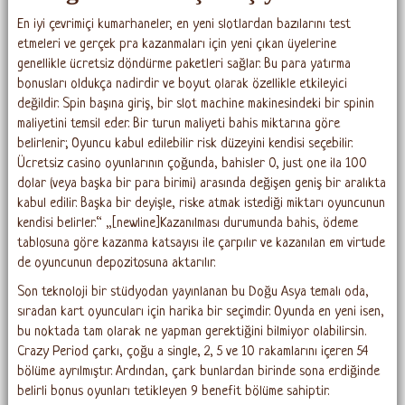
En iyi çevrimiçi kumarhaneler, en yeni slotlardan bazılarını test
etmeleri ve gerçek pra kazanmaları için yeni çıkan üyelerine
genellikle ücretsiz döndürme paketleri sağlar. Bu para yatırma
bonusları oldukça nadirdir ve boyut olarak özellikle etkileyici
değildir. Spin başına giriş, bir slot machine makinesindeki bir spinin
maliyetini temsil eder. Bir turun maliyeti bahis miktarına göre
belirlenir; Oyuncu kabul edilebilir risk düzeyini kendisi seçebilir.
Ücretsiz casino oyunlarının çoğunda, bahisler 0, just one ila 100
dolar (veya başka bir para birimi) arasında değişen geniş bir aralıkta
kabul edilir. Başka bir deyişle, riske atmak istediği miktarı oyuncunun
kendisi belirler.“ „[newline]Kazanılması durumunda bahis, ödeme
tablosuna göre kazanma katsayısı ile çarpılır ve kazanılan em virtude
de oyuncunun depozitosuna aktarılır.
Son teknoloji bir stüdyodan yayınlanan bu Doğu Asya temalı oda,
sıradan kart oyuncuları için harika bir seçimdir. Oyunda en yeni isen,
bu noktada tam olarak ne yapman gerektiğini bilmiyor olabilirsin.
Crazy Period çarkı, çoğu a single, 2, 5 ve 10 rakamlarını içeren 54
bölüme ayrılmıştır. Ardından, çark bunlardan birinde sona erdiğinde
belirli bonus oyunları tetikleyen 9 benefit bölüme sahiptir.