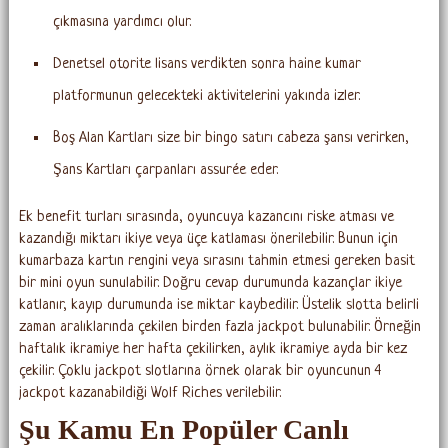
çıkmasına yardımcı olur.
Denetsel otorite lisans verdikten sonra haine kumar
platformunun gelecekteki aktivitelerini yakında izler.
Boş Alan Kartları size bir bingo satırı cabeza şansı verirken,
Şans Kartları çarpanları assurée eder.
Ek benefit turları sırasında, oyuncuya kazancını riske atması ve
kazandığı miktarı ikiye veya üçe katlaması önerilebilir. Bunun için
kumarbaza kartın rengini veya sırasını tahmin etmesi gereken basit
bir mini oyun sunulabilir. Doğru cevap durumunda kazançlar ikiye
katlanır, kayıp durumunda ise miktar kaybedilir. Üstelik slotta belirli
zaman aralıklarında çekilen birden fazla jackpot bulunabilir. Örneğin
haftalık ikramiye her hafta çekilirken, aylık ikramiye ayda bir kez
çekilir. Çoklu jackpot slotlarına örnek olarak bir oyuncunun 4
jackpot kazanabildiği Wolf Riches verilebilir.
Şu Kamu En Popüler Canlı