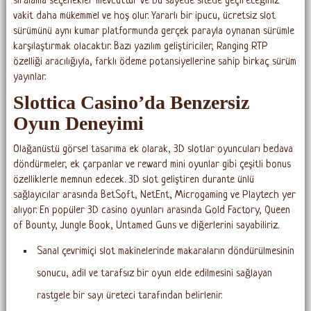
sıralama seçenekler mevcuttur ve bu sayede sitede geçireceğiniz
vakit daha mükemmel ve hoş olur. Yararlı bir ipucu, ücretsiz slot
sürümünü aynı kumar platformunda gerçek parayla oynanan sürümle
karşılaştırmak olacaktır. Bazı yazılım geliştiriciler, Ranging RTP
özelliği aracılığıyla, farklı ödeme potansiyellerine sahip birkaç sürüm
yayınlar.
Slottica Casino’da Benzersiz
Oyun Deneyimi
Olağanüstü görsel tasarıma ek olarak, 3D slotlar oyuncuları bedava
döndürmeler, ek çarpanlar ve reward mini oyunlar gibi çeşitli bonus
özelliklerle memnun edecek. 3D slot geliştiren durante ünlü
sağlayıcılar arasında BetSoft, NetEnt, Microgaming ve Playtech yer
alıyor. En popüler 3D casino oyunları arasında Gold Factory, Queen
of Bounty, Jungle Book, Untamed Guns ve diğerlerini sayabiliriz.
Sanal çevrimiçi slot makinelerinde makaraların döndürülmesinin
sonucu, adil ve tarafsız bir oyun elde edilmesini sağlayan
rastgele bir sayı üreteci tarafından belirlenir.