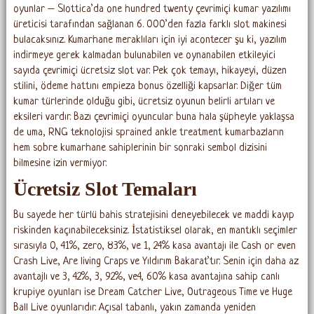
oyunlar – Slottica’da one hundred twenty çevrimiçi kumar yazılımı
üreticisi tarafından sağlanan 6. 000’den fazla farklı slot makinesi
bulacaksınız. Kumarhane meraklıları için iyi acontecer şu ki, yazılım
indirmeye gerek kalmadan bulunabilen ve oynanabilen etkileyici
sayıda çevrimiçi ücretsiz slot var. Pek çok temayı, hikayeyi, düzen
stilini, ödeme hattını empieza bonus özelliği kapsarlar. Diğer tüm
kumar türlerinde olduğu gibi, ücretsiz oyunun belirli artıları ve
eksileri vardır. Bazı çevrimiçi oyuncular buna hala şüpheyle yaklaşsa
de uma, RNG teknolojisi sprained ankle treatment kumarbazların
hem sobre kumarhane sahiplerinin bir sonraki sembol dizisini
bilmesine izin vermiyor.
Ücretsiz Slot Temaları
Bu sayede her türlü bahis stratejisini deneyebilecek ve maddi kayıp
riskinden kaçınabileceksiniz. İstatistiksel olarak, en mantıklı seçimler
sırasıyla 0, 41%, zero, 83%, ve 1, 24% kasa avantajı ile Cash or even
Crash Live, Are living Craps ve Yıldırım Bakarat’tır. Senin için daha az
avantajlı ve 3, 42%, 3, 92%, ve4, 60% kasa avantajına sahip canlı
krupiye oyunları ise Dream Catcher Live, Outrageous Time ve Huge
Ball Live oyunlarıdır. Açısal tabanlı, yakın zamanda yeniden