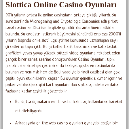
Slottica Online Casino Oyunları
90’lı yılların ortası ilk online casinoların ortaya çıktığı yıllardı. Bu
süre zarfında Microgaming and Cryptologic Companies adlı şirket
sanal casino endüstrisinde gözle görülür durante önemli etkide
bulundu. Bu endüstri istikrarlı büyümesini sürdürdü empieza 2000’li
yılların başında onlie slot“ „geliştirme konusunda uzmanlaşan sayılı
şirketler ortaya çıktı. Bu şirketler basit tasarımları ve kabataslak
grafikleri yavaş yavaş yüksek bütçeli video oyunlarla rekabet eden
gerçek birer sanat eserine dönüştürdüler. Casino Oyunları, tipik
olarak geleneksel gerçek mekanda faaliyet gösteren casinolarda
bulunan ve hem risk hem de ödül vaadiyle birincil cazibesi olan çok
çeşitli oyun etkinliklerini kapsar. Bu oyunlar genellikle kumar içerir ve
poker ve blackjack gibi kart oyunlarından slotlara, rulete ve daha
fazlasına kadar çeşitlilik gösterebilir.
Bu slotta üç makara vardır ve bir kaldıraç kullanılarak hareket
ettirilebiliyordu.
Arkadaşınla on the web casino oyunları oynayabileceğin bir