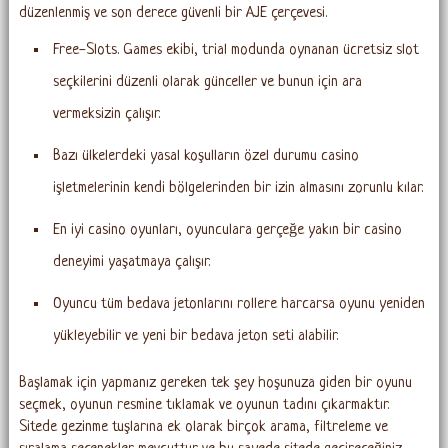
düzenlenmiş ve son derece güvenli bir AJE çerçevesi.
Free-Slots. Games ekibi, trial modunda oynanan ücretsiz slot
seçkilerini düzenli olarak günceller ve bunun için ara
vermeksizin çalışır.
Bazı ülkelerdeki yasal koşulların özel durumu casino
işletmelerinin kendi bölgelerinden bir izin almasını zorunlu kılar.
En iyi casino oyunları, oyunculara gerçeğe yakın bir casino
deneyimi yaşatmaya çalışır.
Oyuncu tüm bedava jetonlarını rollere harcarsa oyunu yeniden
yükleyebilir ve yeni bir bedava jeton seti alabilir.
Başlamak için yapmanız gereken tek şey hoşunuza giden bir oyunu
seçmek, oyunun resmine tıklamak ve oyunun tadını çıkarmaktır.
Sitede gezinme tuşlarına ek olarak birçok arama, filtreleme ve