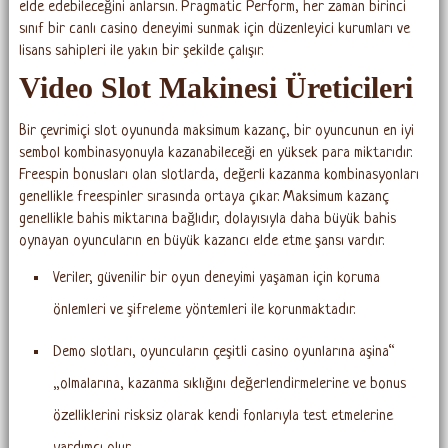
elde edebileceğini anlarsın. Pragmatic Perform, her zaman birinci
sınıf bir canlı casino deneyimi sunmak için düzenleyici kurumları ve
lisans sahipleri ile yakın bir şekilde çalışır.
Video Slot Makinesi Üreticileri
Bir çevrimiçi slot oyununda maksimum kazanç, bir oyuncunun en iyi
sembol kombinasyonuyla kazanabileceği en yüksek para miktarıdır.
Freespin bonusları olan slotlarda, değerli kazanma kombinasyonları
genellikle freespinler sırasında ortaya çıkar. Maksimum kazanç
genellikle bahis miktarına bağlıdır, dolayısıyla daha büyük bahis
oynayan oyuncuların en büyük kazancı elde etme şansı vardır.
Veriler, güvenilir bir oyun deneyimi yaşaman için koruma
önlemleri ve şifreleme yöntemleri ile korunmaktadır.
Demo slotları, oyuncuların çeşitli casino oyunlarına aşina“
„olmalarına, kazanma sıklığını değerlendirmelerine ve bonus
özelliklerini risksiz olarak kendi fonlarıyla test etmelerine