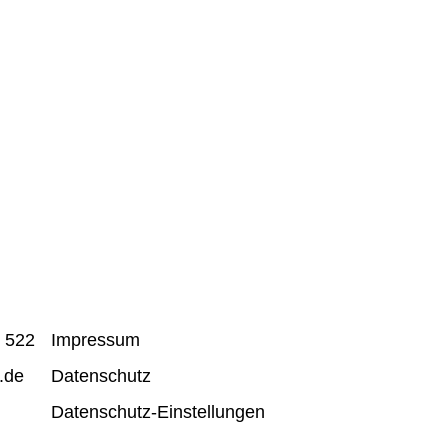
idunt ut labore et dolore magna
 Stet clita kasd gubergren, no sea
dipscing elitr, sed diam nonumy
 eos et accusam et justo duo
olor sit amet.
r 522
Impressum
.de
Datenschutz
Datenschutz-Einstellungen