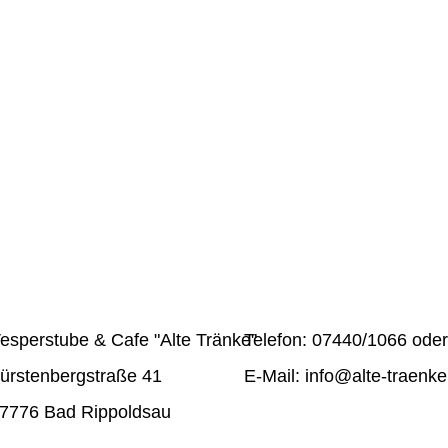
etur sadipscing elitr, sed diam nonumy eirmod tempor inv
At vero eos et accusam et justo duo dolores et ea rebum.
olor sit amet. Lorem ipsum dolor sit amet, consetetur sa
t dolore magna aliquyam erat, sed diam voluptua. At vero
sd gubergren, no sea takimata sanctus est Lorem ipsum d
esperstube & Cafe "Alte Tränke"
Telefon: 07440/1066 ode
ürstenbergstraße 41
E-Mail: info@alte-traenke
7776 Bad Rippoldsau