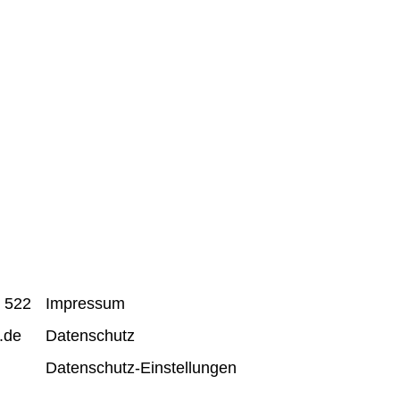
idunt ut labore et dolore magna
 Stet clita kasd gubergren, no sea
dipscing elitr, sed diam nonumy
 eos et accusam et justo duo
olor sit amet.
r 522
Impressum
.de
Datenschutz
Datenschutz-Einstellungen