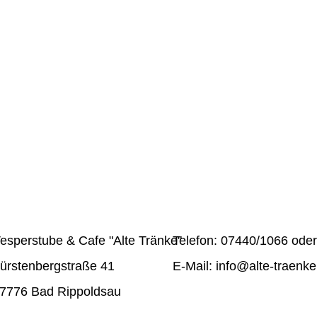
etur sadipscing elitr, sed diam nonumy eirmod tempor inv
At vero eos et accusam et justo duo dolores et ea rebum.
olor sit amet. Lorem ipsum dolor sit amet, consetetur sa
t dolore magna aliquyam erat, sed diam voluptua. At vero
sd gubergren, no sea takimata sanctus est Lorem ipsum d
esperstube & Cafe "Alte Tränke"
Telefon: 07440/1066 ode
ürstenbergstraße 41
E-Mail: info@alte-traenke
7776 Bad Rippoldsau