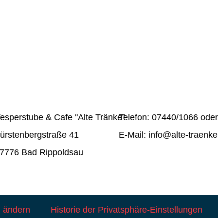
esperstube & Cafe "Alte Tränke"
Telefon: 07440/1066 ode
ürstenbergstraße 41
E-Mail: info@alte-traenke
7776 Bad Rippoldsau
n ändern
Historie der Privatsphäre-Einstellungen