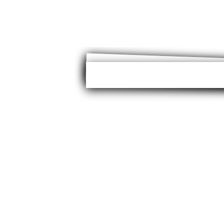
Stet clita kasd guber
Lorem ipsum dolor sit amet, conset
aliquyam erat, sed diam voluptua. 
takimata sanctus est Lorem ipsum d
eirmod tempor invidunt ut labore e
dolores et ea rebum.