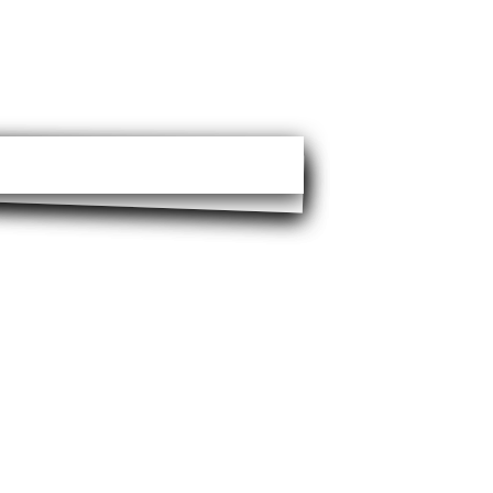
idunt ut labore et dolore magna
 Stet clita kasd gubergren, no sea
dipscing elitr, sed diam nonumy
 eos et accusam et justo duo