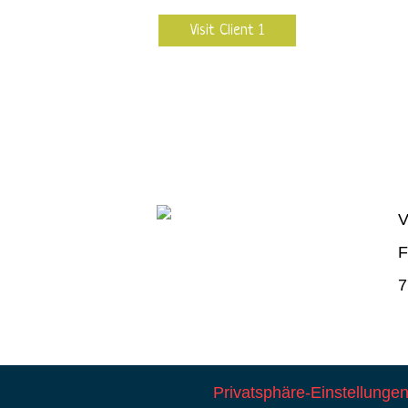
Visit Client 1
V
F
7
Privatsphäre-Einstellunge