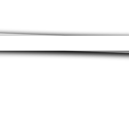
Client 1
gren, no sea takimata
etur sadipscing elitr, sed diam nonumy eirmod tempor inv
At vero eos et accusam et justo duo dolores et ea rebum.
olor sit amet. Lorem ipsum dolor sit amet, consetetur sa
t dolore magna aliquyam erat, sed diam voluptua. At vero